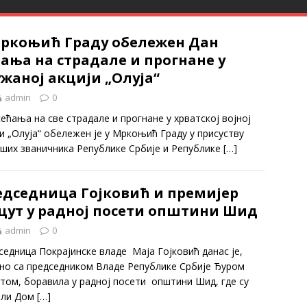
Мркоњић Граду обележен Дан
ања на страдале и прогнане у
жаној акцији „Олуја“
admin
0
ећања на све страдале и прогнане у хрватској војној
ји „Олуја“ обележен је у Мркоњић Граду у присуству
иших званичника Републике Србије и Републике
[…]
едседница Гојковић и премијер
цут у радној посети општини Шид
admin
0
седница Покрајинске владе Маја Гојковић данас је,
дно са председником Владе Републике Србије Ђуром
том, боравила у радној посети општини Шид, где су
ли Дом
[…]