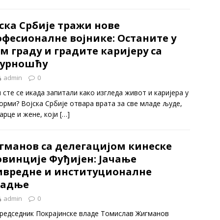
ска Србије тражи нове
фесионалне војнике: Останите у
м граду и градите каријеру са
гурношћу
admin
0
 сте се икада запитали како изгледа живот и каријера у
орми? Војска Србије отвара врата за све младе људе,
арце и жене, који
[…]
гманов са делегацијом кинеске
овинције Фуђијен: Јачање
ивредне и институционалне
радње
admin
0
редседник Покрајинске владе Томислав Жигманов