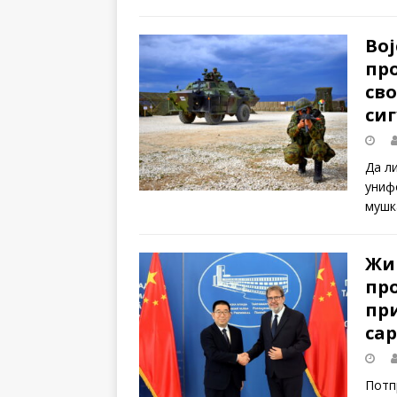
Вој
про
сво
си
Да ли
униф
мушк
Жи
пр
пр
са
Потп