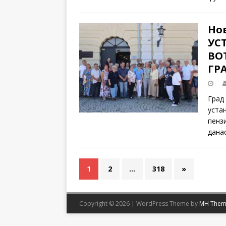
Но
УС
ВО
ГР
Град
уста
пенз
дана
1
2
…
318
»
Copyright © 2026 | WordPress Theme by
MH Them