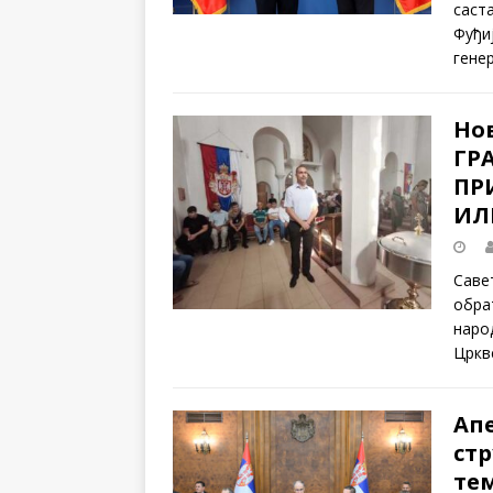
саст
Фуђи
гене
Но
ГР
ПР
ИЛ
Саве
обра
наро
Цркв
Ап
стр
те