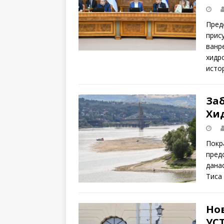
Пред
прис
ванре
хидр
исто
За
Хи
Покра
пред
дана
Тиса
Но
УС