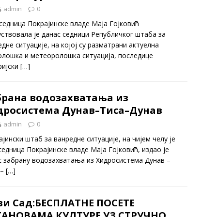
admin
0
седница Покрајинске владе Маја Гојковић
уствовала је данас седници Републичког штаба за
дне ситуације, на којој су разматрани актуелна
олошка и метеоролошка ситуација, последице
ријски
[…]
брана водозахватања из
дросистема Дунав–Тиса–Дунав
admin
0
јински штаб за ванредне ситуације, на чијем челу је
седница Покрајинске владе Маја Гојковић, издао је
с забрану водозахватања из Хидросистема Дунав –
 –
[…]
ви Сад:БЕСПЛАТНЕ ПОСЕТЕ
ТАНОВАМА КУЛТУРЕ УЗ СТРУЧНО