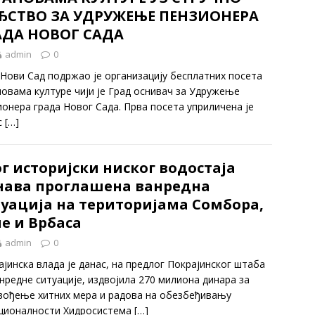
ЂСТВО ЗА УДРУЖЕЊЕ ПЕНЗИОНЕРА
АДА НОВОГ САДА
admin
0
 Нови Сад подржао је организацију бесплатних посета
новама културе чији је Град оснивач за Удружење
ионера града Новог Сада. Прва посета уприличена је
с
[…]
г историјски ниског водостаја
нава проглашена ванредна
туација на територијама Сомбора,
е и Врбаса
admin
0
ајинска влада је данас, на предлог Покрајинског штаба
анредне ситуације, издвојила 270 милиона динара за
вођење хитних мера и радова на обезбеђивању
ционалности Хидросистема
[…]