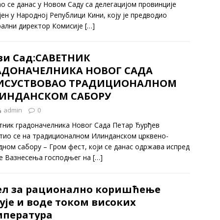
ао се данас у Новом Саду са делегацијом провинције
јен у Народној Републици Кини, коју је предводио
рални директор Комисије
[…]
ви Сад:САВЕТНИК
АДОНАЧЕЛНИКА НОВОГ САДА
ИСУСТВОВАО ТРАДИЦИОНАЛНОМ
ИНДАНСКОМ САБОРУ
admin
0
тник градоначелника Новог Сада Петар Ђурђев
тио се на традиционалном Илинданском црквено-
дном сабору – Гром фест, који се данас одржава испред
е Вазнесења господњег на
[…]
ел за рационално коришћење
ује и воде током високих
мпература