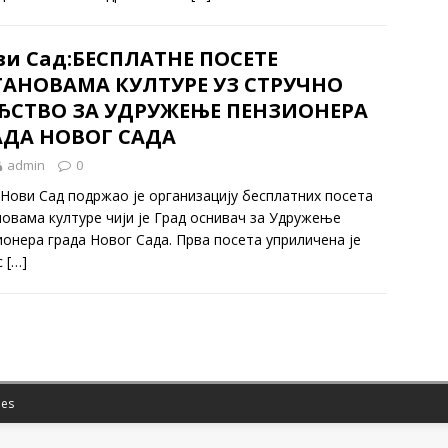
ви Сад:БЕСПЛАТНЕ ПОСЕТЕ
ТАНОВАМА КУЛТУРЕ УЗ СТРУЧНО
ЂСТВО ЗА УДРУЖЕЊЕ ПЕНЗИОНЕРА
АДА НОВОГ САДА
admin
0
 Нови Сад подржао је организацију бесплатних посета
новама културе чији је Град оснивач за Удружење
ионера града Новог Сада. Прва посета уприличена је
с
[…]
es