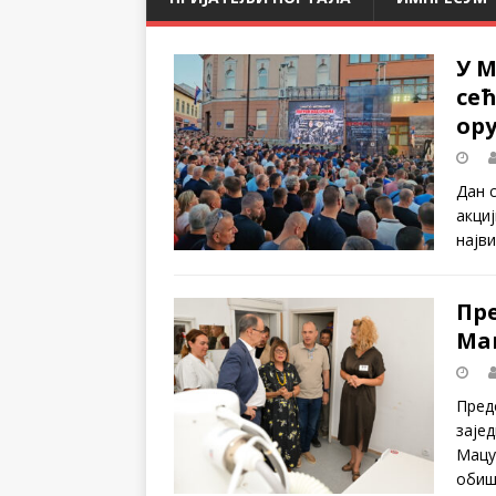
У 
сећ
ору
Дан с
акци
најв
Пр
Ма
Пред
заје
Мацу
обиш