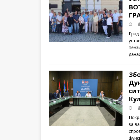
ВО
ГР
Град
уста
пенз
дана
Збо
Ду
си
Кул
Покр
за в
спро
функ